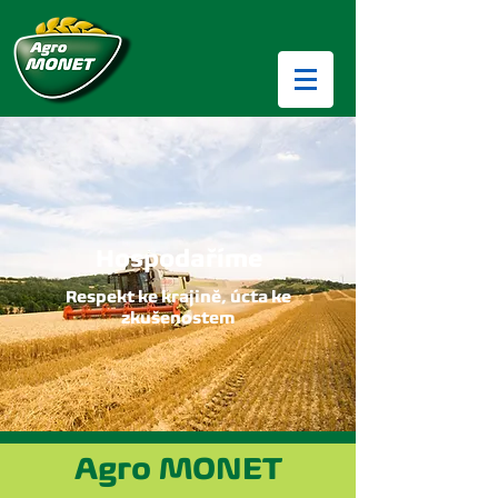
Hospodaříme
Respekt ke krajině, úcta ke
zkušenostem
Agro MONET