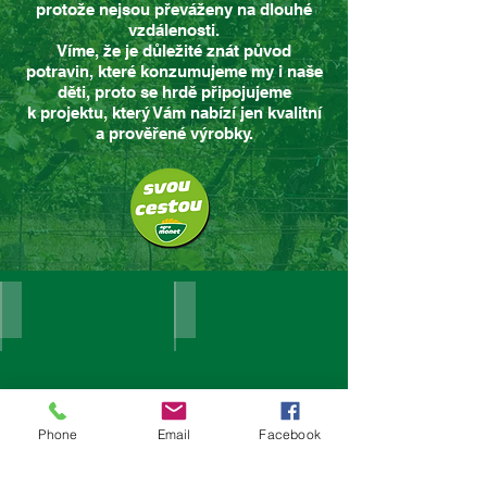
protože nejsou převáženy na dlouhé
vzdálenosti.
Víme, že je důležité znát původ
potravin, které konzumujeme my i naše
děti, proto se hrdě připojujeme
k projektu, který Vám nabízí jen kvalitní
a prověřené výrobky.
Moutnice 1948 - drůbeží farma
Technika byla i tenkrát krásná
Phone
Email
Facebook