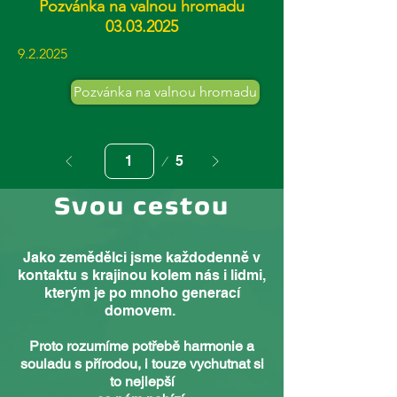
Pozvánka na valnou hromadu
03.03.2025
9.2.2025
Pozvánka na valnou hromadu
Stránka
5
1
Svou cestou
Jako zemědělci jsme každodenně v
kontaktu s krajinou kolem nás i lidmi,
kterým je po mnoho generací
domovem.
Proto rozumíme potřebě harmonie a
souladu s přírodou, i touze vychutnat si
to nejlepší