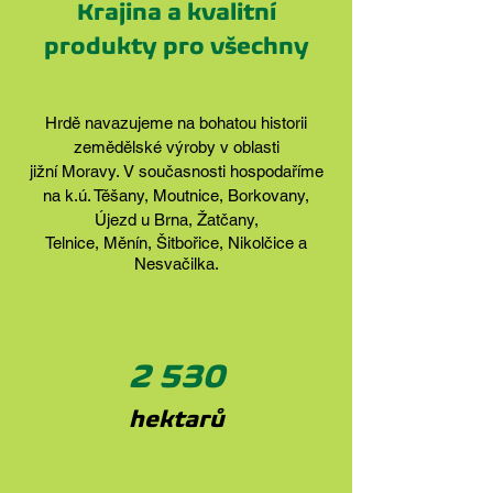
Krajina a kvalitní
produkty pro všechny
Hrdě navazujeme na bohatou historii
zemědělské výroby v oblasti
jižní Moravy.
V současnosti
hospodaříme
n
a k.ú. Těšany, Moutnice, Borkovany,
Újezd u Brna, Žatčany,
Telnice, Měnín, Šitbořice, Nikolčice a
Nesvačilka.
2 530
hektarů