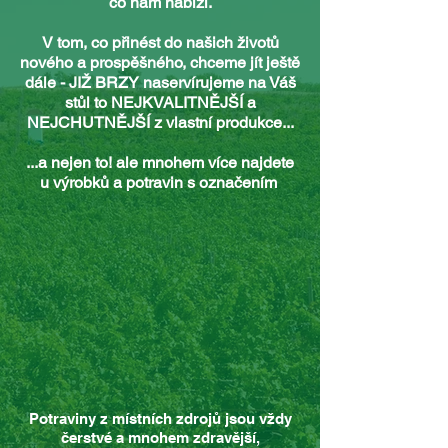
co nám nabízí.
V tom, co přinést do našich životů
nového a prospěšného, chceme jít ještě
dále -
JIŽ BRZY naservírujeme na Váš
stůl to NEJKVALITNĚJŠÍ a
NEJCHUTNĚJŠÍ z vlastní produkce...
...a nejen to! ale mnohem více najdete
u výrobků a potravin s označením
Potraviny z místních zdrojů jsou vždy
čerstvé a mnohem zdravější,